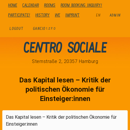
Home
Calendar
Rooms
Room booking inquiry!
Participate!
history
We
Imprint
EN
ADMIN
LOGOUT
GANCIO
1.27.0
Centro Sociale
Sternstraße 2, 20357 Hamburg
Das Kapital lesen – Kritik der
politischen Ökonomie für
Einsteiger:innen
Das Kapital lesen – Kritik der politischen Ökonomie für
Einsteiger:innen