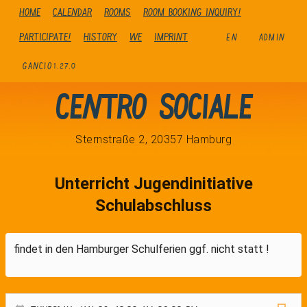
Home
Calendar
Rooms
Room booking inquiry!
Participate!
history
We
Imprint
EN
ADMIN
GANCIO
1.27.0
Centro Sociale
Sternstraße 2, 20357 Hamburg
Unterricht Jugendinitiative
Schulabschluss
findet in den Hamburger Schulferien ggf. nicht statt !