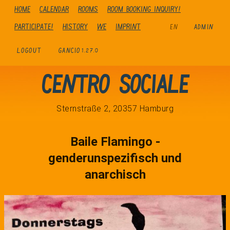
Home
Calendar
Rooms
Room booking inquiry!
Participate!
history
We
Imprint
EN
ADMIN
LOGOUT
GANCIO
1.27.0
Centro Sociale
Sternstraße 2, 20357 Hamburg
Baile Flamingo -
genderunspezifisch und
anarchisch