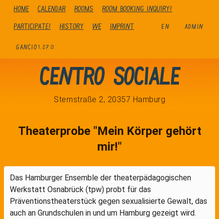
Home
Calendar
Rooms
Room booking inquiry!
Participate!
history
We
Imprint
EN
ADMIN
GANCIO
1.27.0
Centro Sociale
Sternstraße 2, 20357 Hamburg
Theaterprobe "Mein Körper gehört
mir!"
Das Hamburger Ensemble der theaterpädagogischen
Werkstatt Osnabrück (tpw) probt für das
Präventionstheaterstück gegen sexualisierte Gewalt, das
auch an Grundschulen in und um Hamburg gezeigt wird.