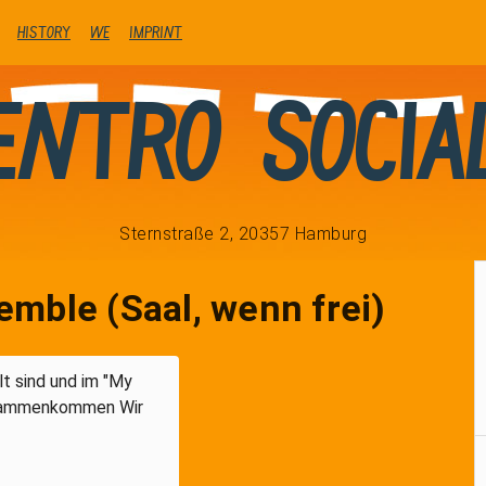
history
We
Imprint
entro Socia
Sternstraße 2, 20357 Hamburg
mble (Saal, wenn frei)
alt sind und im "My
usammenkommen Wir