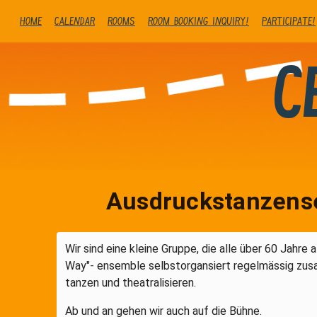
Home
Calendar
Rooms
Room booking inquiry!
Participate!
C
Ausdruckstanzense
Wir sind eine kleine Gruppe, die alle über 60 Jahre 
Way"- ensemble selbstorgansiert regelmässig z
tanzen und theatralisieren.
Ab und an gehen wir auch auf die Bühne.