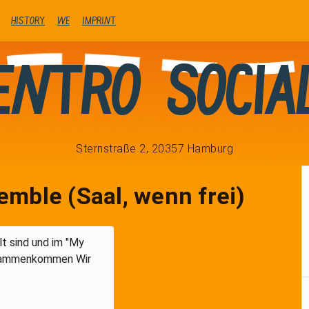
history
We
Imprint
entro Socia
Sternstraße 2, 20357 Hamburg
mble (Saal, wenn frei)
alt sind und im "My
usammenkommen Wir