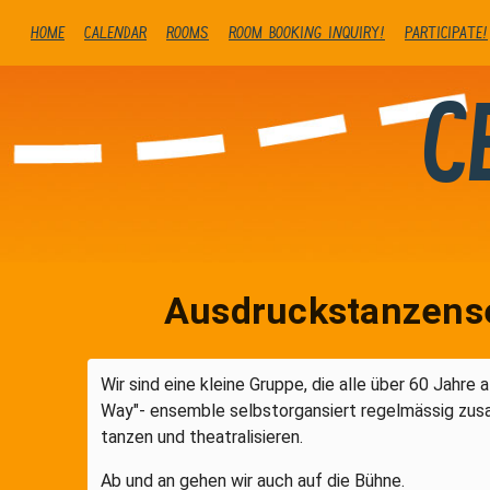
Home
Calendar
Rooms
Room booking inquiry!
Participate!
C
Ausdruckstanzense
Wir sind eine kleine Gruppe, die alle über 60 Jahre 
Way"- ensemble selbstorgansiert regelmässig z
tanzen und theatralisieren.
Ab und an gehen wir auch auf die Bühne.