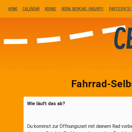
Home
Calendar
Rooms
Room booking inquiry!
Participate!
C
Fahrrad-Selb
Wie läuft das ab?
Du kommst zur Öffnungszeit mit deinem Rad vorbe