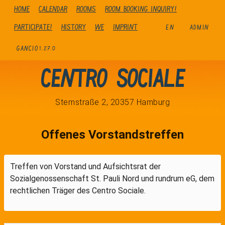
Home
Calendar
Rooms
Room booking inquiry!
Participate!
history
We
Imprint
EN
ADMIN
GANCIO
1.27.0
Centro Sociale
Sternstraße 2, 20357 Hamburg
Offenes Vorstandstreffen
Treffen von Vorstand und Aufsichtsrat der
Sozialgenossenschaft St. Pauli Nord und rundrum eG, dem
rechtlichen Träger des Centro Sociale.