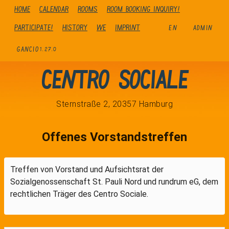
Home
Calendar
Rooms
Room booking inquiry!
Participate!
history
We
Imprint
EN
ADMIN
GANCIO
1.27.0
Centro Sociale
Sternstraße 2, 20357 Hamburg
Offenes Vorstandstreffen
Treffen von Vorstand und Aufsichtsrat der
Sozialgenossenschaft St. Pauli Nord und rundrum eG, dem
rechtlichen Träger des Centro Sociale.