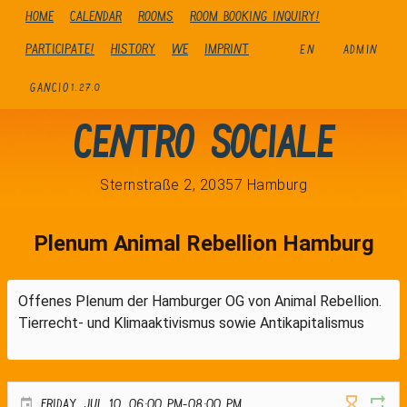
Home
Calendar
Rooms
Room booking inquiry!
Participate!
history
We
Imprint
EN
ADMIN
GANCIO
1.27.0
Centro Sociale
Sternstraße 2, 20357 Hamburg
Plenum Animal Rebellion Hamburg
Offenes Plenum der Hamburger OG von Animal Rebellion.
Tierrecht- und Klimaaktivismus sowie Antikapitalismus
FRIDAY, JUL 10, 06:00 PM-08:00 PM